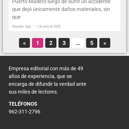
Puerto Madero luego de sufrir un accidente
que dejó únicamente daños materiales, sin
que
Alejandro Tapia
1 de junio de 2026
«
1
2
3
…
5
»
Empresa editorial con más de 49
años de experiencia, que se
encarga de difundir la verdad ante
sus miles de lectores.
TELÉFONOS
962-311-2796