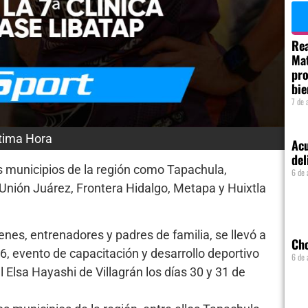
Rea
Mat
pro
bie
7 de 
tima Hora
Acu
del
s municipios de la región como Tapachula,
6 de 
Unión Juárez, Frontera Hidalgo, Metapa y Huixtla
enes, entrenadores y padres de familia, se llevó a
Ch
, evento de capacitación y desarrollo deportivo
6 de 
 Elsa Hayashi de Villagrán los días 30 y 31 de