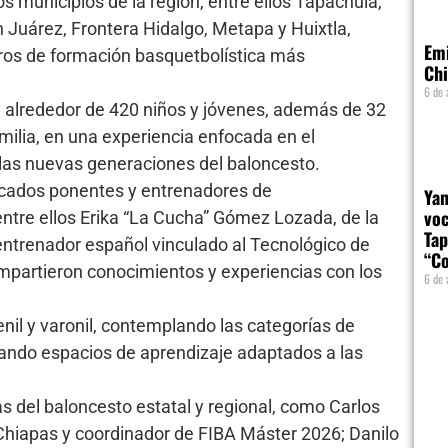
os municipios de la región, entre ellos Tapachula,
 Juárez, Frontera Hidalgo, Metapa y Huixtla,
Emi
os de formación basquetbolística más
Chi
6 de 
n alrededor de 420 niños y jóvenes, además de 32
milia, en una experiencia enfocada en el
 las nuevas generaciones del baloncesto.
acados ponentes y entrenadores de
Yam
voc
entre ellos Erika “La Cucha” Gómez Lozada, de la
Tap
entrenador español vinculado al Tecnológico de
“Co
partieron conocimientos y experiencias con los
6 de 
enil y varonil, contemplando las categorías de
dando espacios de aprendizaje adaptados a las
s del baloncesto estatal y regional, como Carlos
hiapas y coordinador de FIBA Máster 2026; Danilo