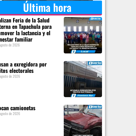
Última hora
lizan Feria de la Salud
erna en Tapachula para
mover la lactancia y el
nestar familiar
agosto de 2026
san a exregidora por
itos electorales
agosto de 2026
ocan camionetas
agosto de 2026