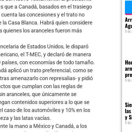
s que a Canadá, basados en el trasiego
n cuenta las concesiones y el trato no
Arr
e la Casa Blanca. Habrá quien considere
Agu
a quienes los aranceles fueron más
9 de 
ancelaria de Estados Unidos, le disparó
ericano, el T-MEC, y declaró de manera
Hom
0 países, con economías de todo tamaño.
arm
dá aplicó un trato preferencial, como se
pre
-tras amenazarlo con represalias- y pidió
9 de 
ctos que cumplan con las reglas de
sin aranceles, que únicamente se
gan contenidos superiores a lo que se
Sie
l caso de los automóviles y 10% en los
las
y S
eza y las latas vacías.
9 de 
nte la mano a México y Canadá, a los