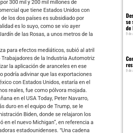
por 300 mil y 200 mil millones de
comercial que tiene Estados Unidos con
Des
 de los dos países es subsidiado por
se 
alidad es lo suyo, como se vio ayer
de 
Jardín de las Rosas, a unos metros de la
9 de 
para efectos mediáticos, subió al atril
Con
Trabajadores de la Industria Automotriz
res
zar la aplicación de aranceles en ese
9 de 
o podría adivinar que las exportaciones
xico con Estados Unidos, estaría en el
nos reales, fue como pólvora mojada.
añana en el USA Today, Peter Navarro,
ás duro en el equipo de Trump, se le
istración Biden, donde se relajaron los
ó en el nuevo Michigan”, en referencia a
madoras estadounidenses. “Una cadena