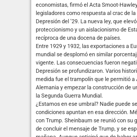
economistas, firmó el Acta Smoot-Hawley
legisladores como respuesta al crac de la
Depresión del ’29. La nueva ley, que elev
proteccionismo y un aislacionismo de Est
recíproca de una docena de países.
Entre 1929 y 1932, las exportaciones a E
mundial se desplomó en similar porcentaj
vigente. Las consecuencias fueron negativ
Depresión se profundizaron. Varios hist
medida fue el trampolín que le permitió a
Alemania y empezar la construcción de un
la Segunda Guerra Mundial.
¿Estamos en ese umbral? Nadie puede señ
condiciones apuntan en esa dirección. Mé
con Trump. Sheinbaum se reunió con su 
de concluir el mensaje de Trump, y se esp
mañana. Aunque anticipó que de haber a