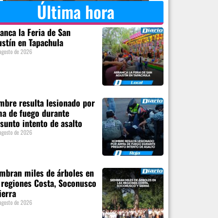
Última hora
anca la Feria de San
stín en Tapachula
agosto de 2026
bre resulta lesionado por
a de fuego durante
sunto intento de asalto
agosto de 2026
mbran miles de árboles en
 regiones Costa, Soconusco
ierra
agosto de 2026