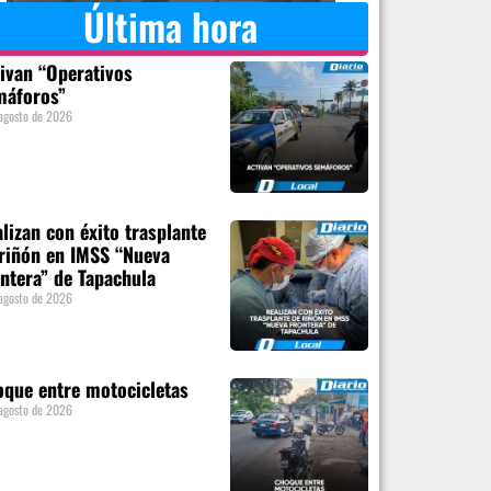
Última hora
ivan “Operativos
máforos”
agosto de 2026
lizan con éxito trasplante
riñón en IMSS “Nueva
ntera” de Tapachula
agosto de 2026
que entre motocicletas
agosto de 2026