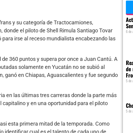
Act
ans y su categoría de Tractocamiones,
Se
donde el piloto de Shell Rimula Santiago Tovar
6 de 
ió para irse al receso mundialista encabezando las
tal de 360 puntos y supera por once a Juan Cantú. A
Rea
isputadas solamente en Yucatán no se subió al
de 
Fro
ión, ganó en Chiapas, Aguascalientes y fue segundo
5 de 
ia en las últimas tres carreras donde la parte más
l capitalino y en una oportunidad para el piloto
Cho
5 de 
 casi esta primera mitad de la temporada. Como
o identificar cual es el talento de cada uno de