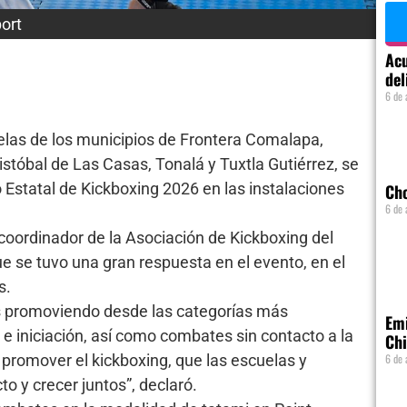
ort
Acu
del
6 de 
elas de los municipios de Frontera Comalapa,
tóbal de Las Casas, Tonalá y Tuxtla Gutiérrez, se
Estatal de Kickboxing 2026 en las instalaciones
Ch
6 de 
 coordinador de la Asociación de Kickboxing del
 se tuvo una gran respuesta en el evento, en el
s.
s promoviendo desde las categorías más
Emi
e iniciación, así como combates sin contacto a la
Chi
6 de 
s promover el kickboxing, que las escuelas y
 y crecer juntos”, declaró.