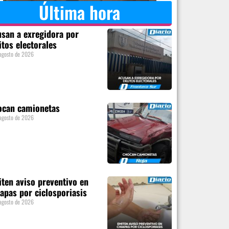
Última hora
san a exregidora por
itos electorales
agosto de 2026
ocan camionetas
agosto de 2026
ten aviso preventivo en
apas por ciclosporiasis
agosto de 2026