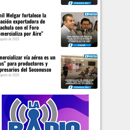
il Melgar fortalece la
ación exportadora de
achula con el Foro
mercializa por Aire”
agosto de 2026
ercializar vía aérea es un
us” para productores y
presarios del Soconusco
agosto de 2026