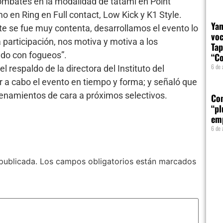
combates en la modalidad de tatami en Point
omo en Ring en Full contact, Low Kick y K1 Style.
Yam
e se fue muy contenta, desarrollamos el evento lo
voc
participación, nos motiva y motiva a los
Tap
do con fogueos”.
“Co
6 de 
 respaldo de la directora del Instituto del
ar a cabo el evento en tiempo y forma; y señaló que
enamientos de cara a próximos selectivos.
Com
“pl
em
6 de 
publicada.
Los campos obligatorios están marcados