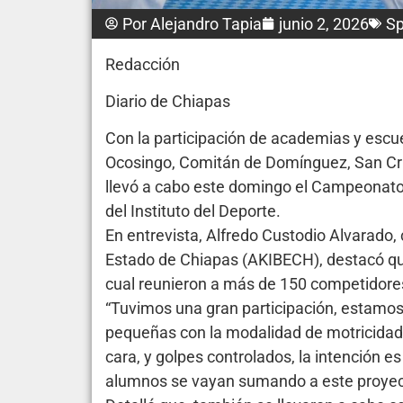
Por
Alejandro Tapia
junio 2, 2026
Sp
Redacción
Diario de Chiapas
Con la participación de academias y escu
Ocosingo, Comitán de Domínguez, San Cris
llevó a cabo este domingo el Campeonato 
del Instituto del Deporte.
En entrevista, Alfredo Custodio Alvarado,
Estado de Chiapas (AKIBECH), destacó que
cual reunieron a más de 150 competidore
“Tuvimos una gran participación, estamo
pequeñas con la modalidad de motricidad 
cara, y golpes controlados, la intención e
alumnos se vayan sumando a este proyecto