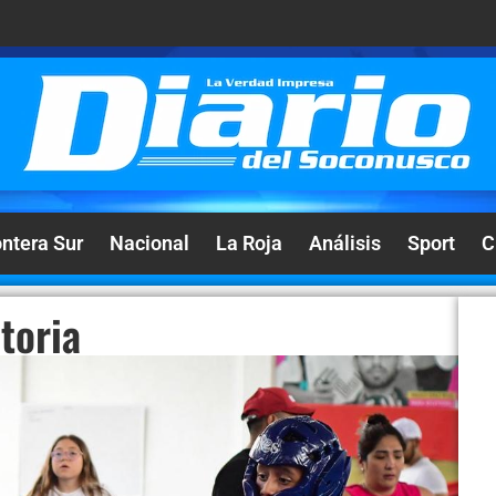
ontera Sur
Nacional
La Roja
Análisis
Sport
C
toria