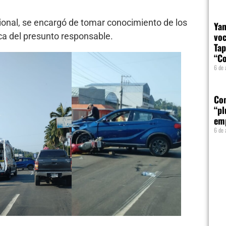
cional, se encargó de tomar conocimiento de los
Yam
voc
ica del presunto responsable.
Tap
“Co
6 de 
Com
“pl
em
6 de 