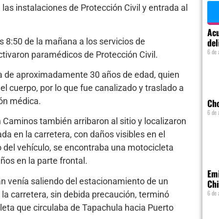
las instalaciones de Protección Civil y entrada al
Acu
s 8:50 de la mañana a los servicios de
del
6 de 
ctivaron paramédicos de Protección Civil.
sona de aproximadamente 30 años de edad, quien
l cuerpo, por lo que fue canalizado y traslado a
ión médica.
Ch
6 de 
 Caminos también arribaron al sitio y localizaron
a en la carretera, con daños visibles en el
 del vehículo, se encontraba una motocicleta
ños en la parte frontal.
Emi
an venía saliendo del estacionamiento de un
Chi
6 de 
 la carretera, sin debida precaución, terminó
cleta que circulaba de Tapachula hacia Puerto