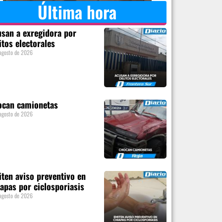
Última hora
san a exregidora por
itos electorales
agosto de 2026
ocan camionetas
agosto de 2026
ten aviso preventivo en
apas por ciclosporiasis
agosto de 2026