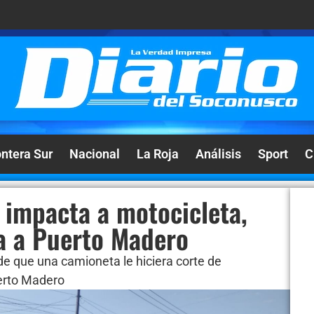
ontera Sur
Nacional
La Roja
Análisis
Sport
C
 impacta a motocicleta,
ra a Puerto Madero
 de que una camioneta le hiciera corte de
uerto Madero