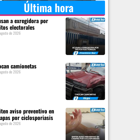
Última hora
san a exregidora por
itos electorales
agosto de 2026
ocan camionetas
agosto de 2026
ten aviso preventivo en
apas por ciclosporiasis
agosto de 2026