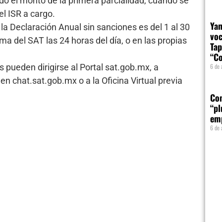
do el monto de la primera parcialidad, cuando se
el ISR a cargo.
Yam
la Declaración Anual sin sanciones es del 1 al 30
voc
ma del SAT las 24 horas del día, o en las propias
Tap
“Co
 pueden dirigirse al Portal sat.gob.mx, a
6 de 
 chat.sat.gob.mx o a la Oficina Virtual previa
Com
“pl
em
6 de 