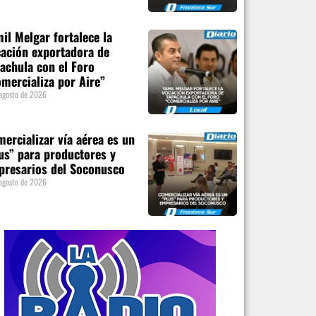
il Melgar fortalece la
ación exportadora de
achula con el Foro
mercializa por Aire”
agosto de 2026
ercializar vía aérea es un
us” para productores y
presarios del Soconusco
agosto de 2026