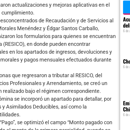
ron actualizaciones y mejoras aplicativas en el
su cumplimiento.
Acu
desconcentrados de Recaudación y de Servicios al
del
Morales Menéndez y Édgar Santos Carballo,
6 de 
izaron los formularios para quienes se encuentran
za (RESICO), en donde pueden encontrar
es en los apartados de ingresos, devoluciones y
as morales y pagos mensuales efectuados durante
Ch
6 de 
onas que regresaron a tributar al RESICO, del
cios Profesionales y Arrendamiento, se creó un
 realizado bajo el régimen correspondiente.
mina se incorporó un apartado para detallar, por
Emi
s y Asimilados Deducibles, así como la
Chi
tilidades.
6 de 
 “Pago”, se optimizó el campo “Monto pagado con