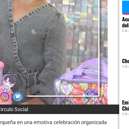
Acu
del
6 de 
Ch
6 de 
Emi
Chi
irculo Social
6 de 
equeña en una emotiva celebración organizada