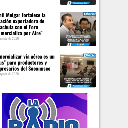
il Melgar fortalece la
ación exportadora de
achula con el Foro
mercializa por Aire”
agosto de 2026
ercializar vía aérea es un
us” para productores y
presarios del Soconusco
agosto de 2026