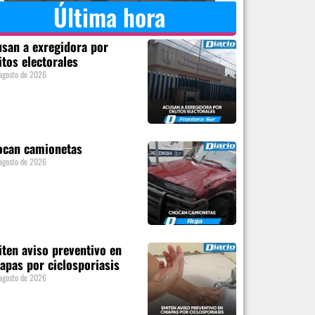
Última hora
san a exregidora por
itos electorales
agosto de 2026
ocan camionetas
agosto de 2026
ten aviso preventivo en
apas por ciclosporiasis
agosto de 2026