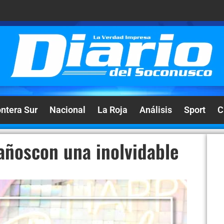
ontera Sur
Nacional
La Roja
Análisis
Sport
C
añoscon una inolvidable