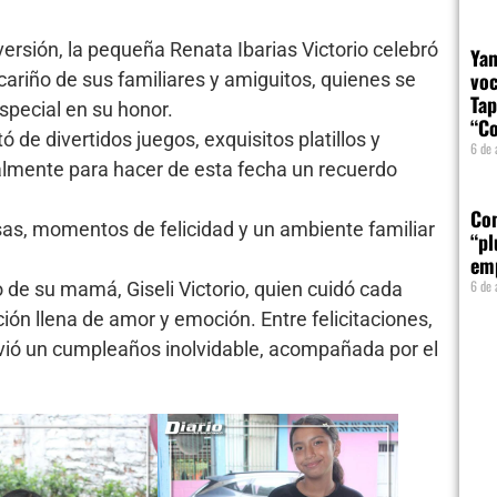
iversión, la pequeña Renata Ibarias Victorio celebró
Yam
voc
cariño de sus familiares y amiguitos, quienes se
Tap
special en su honor.
“Co
ó de divertidos juegos, exquisitos platillos y
6 de 
lmente para hacer de esta fecha un recuerdo
Com
as, momentos de felicidad y un ambiente familiar
“pl
em
6 de 
o de su mamá, Giseli Victorio, quien cuidó cada
ión llena de amor y emoción. Entre felicitaciones,
ivió un cumpleaños inolvidable, acompañada por el