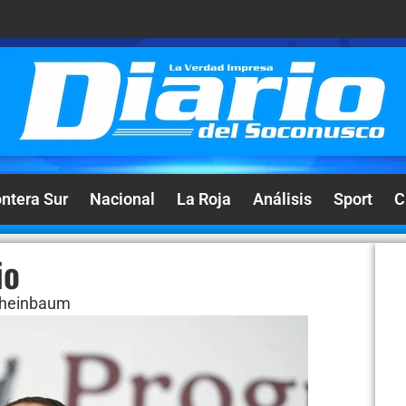
ontera Sur
Nacional
La Roja
Análisis
Sport
C
io
 Sheinbaum