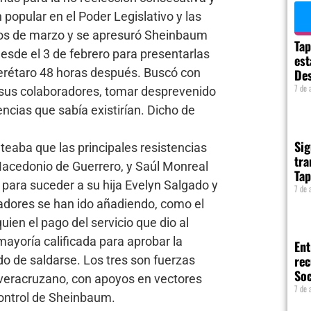
popular en el Poder Legislativo y las
pios de marzo y se apresuró Sheinbaum
Tap
esde el 3 de febrero para presentarlas
est
uerétaro 48 horas después. Buscó con
Des
7 de 
 sus colaboradores, tomar desprevenido
encias que sabía existirían. Dicho de
Sig
nteaba que las principales resistencias
tra
Macedonio de Guerrero, y Saúl Monreal
Tap
para suceder a su hija Evelyn Salgado y
7 de 
dores se han ido añadiendo, como el
en el pago del servicio que dio al
mayoría calificada para aprobar la
Ent
rec
do de saldarse. Los tres son fuerzas
So
 veracruzano, con apoyos en vectores
7 de 
control de Sheinbaum.