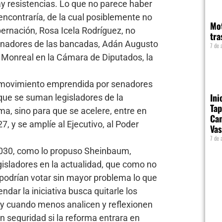
hay resistencias. Lo que no parece haber
encontraría, de la cual posiblemente no
Mot
ernación, Rosa Icela Rodríguez, no
tra
dinadores de las bancadas, Adán Augusto
7 de 
 Monreal en la Cámara de Diputados, la
 movimiento emprendida por senadores
Ini
 que se suman legisladores de la
Tap
rma, sino para que se acelere, entre en
Cam
7, y se amplíe al Ejecutivo, al Poder
Vas
7 de 
2030, como lo propuso Sheinbaum,
isladores en la actualidad, que como no
 podrían votar sin mayor problema lo que
dar la iniciativa busca quitarle los
 y cuando menos analicen y reflexionen
n seguridad si la reforma entrara en