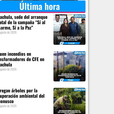
Última hora
achula, sede del arranque
atal de la campaña “Sí al
arme, Sí a la Paz”
agosto de 2026
uen incendios en
nsformadores de CFE en
achula
agosto de 2026
regan árboles por la
uperación ambiental del
conusco
agosto de 2026