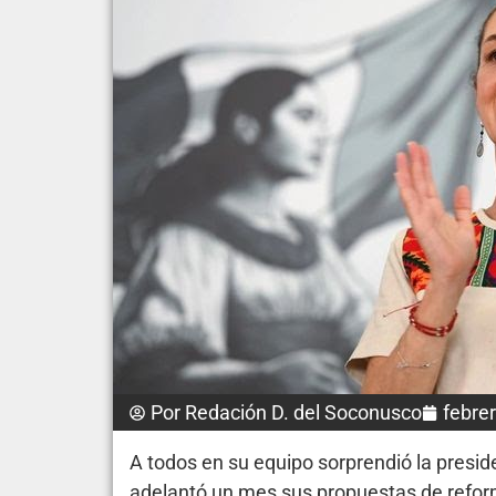
Por
Redación D. del Soconusco
febre
A todos en su equipo sorprendió la pres
adelantó un mes sus propuestas de reform