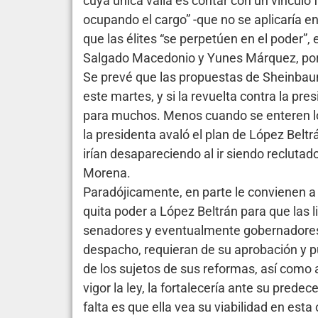
cuya única valía es contar con un vínculo
ocupando el cargo” -que no se aplicaría en 
que las élites “se perpetúen en el poder”
Salgado Macedonio y Yunes Márquez, por 
Se prevé que las propuestas de Sheinbau
este martes, y si la revuelta contra la pr
para muchos. Menos cuando se enteren lo
la presidenta avaló el plan de López Beltr
irían desapareciendo al ir siendo reclutad
Morena.
Paradójicamente, en parte le convienen 
quita poder a López Beltrán para que las l
senadores y eventualmente gobernadores
despacho, requieran de su aprobación y p
de los sujetos de sus reformas, así como 
vigor la ley, la fortalecería ante su predec
falta es que ella vea su viabilidad en esta