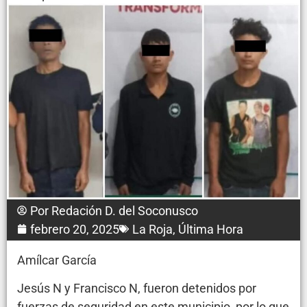
Por
Redación D. del Soconusco
febrero 20, 2025
La Roja
,
Última Hora
Amílcar García
Jesús N y Francisco N, fueron detenidos por
fuerzas de seguridad en este municipio, por lo que