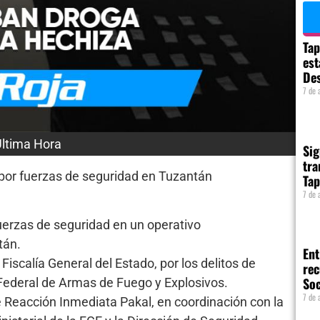
Tap
est
Des
7 de 
ltima Hora
Sig
tra
 por fuerzas de seguridad en Tuzantán
Tap
7 de 
uerzas de seguridad en un operativo
tán.
Ent
iscalía General del Estado, por los delitos de
rec
So
y Federal de Armas de Fuego y Explosivos.
7 de 
e Reacción Inmediata Pakal, en coordinación con la