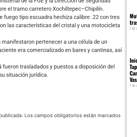
nisterial de la FGE y la Dirección de Seguridad
bre el tramo carretero Xochiltepec–Chipilín.
Mot
e fuego tipo escuadra hechiza calibre .22 con tres
tra
on las características del cristal y una motocicleta
7 de 
os manifestaron pertenecer a una célula de un
aciente era comercializado en bares y cantinas, así
Ini
Tap
 fueron trasladados y puestos a disposición del
Cam
u situación jurídica.
Vas
7 de 
publicada.
Los campos obligatorios están marcados