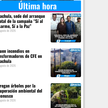
Última hora
achula, sede del arranque
atal de la campaña “Sí al
arme, Sí a la Paz”
agosto de 2026
uen incendios en
nsformadores de CFE en
achula
agosto de 2026
regan árboles por la
uperación ambiental del
conusco
agosto de 2026