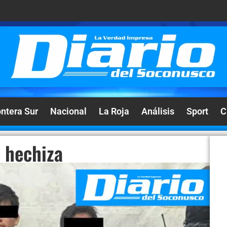
ontera Sur
Nacional
La Roja
Análisis
Sport
C
 hechiza