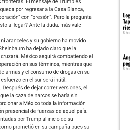
fronteras. El mensaje de Trump es
squeda por regresar a la Casa Blanca,
Leg
oración” con “presión”. Pero la pregunta
Tap
sto a llegar? Ante la duda, más vale
rie
5 de 
ni aranceles y su gobierno ha movido
a Sheinbaum ha dejado claro que la
e cruzará. México seguirá combatiendo el
Áng
pe
ooperación en sus términos, mientras que
5 de 
 de armas y el consumo de drogas en su
 esfuerzo en el sur será inútil.
Después de dejar correr versiones, el
que la caza de narcos se haría sin
oporcionar a México toda la información
ón presencial de fuerzas de aquel país.
ntadas por Trump al inicio de su
 como prometió en su campaña pues su