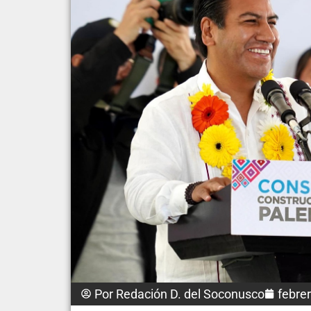
Por
Redación D. del Soconusco
febre