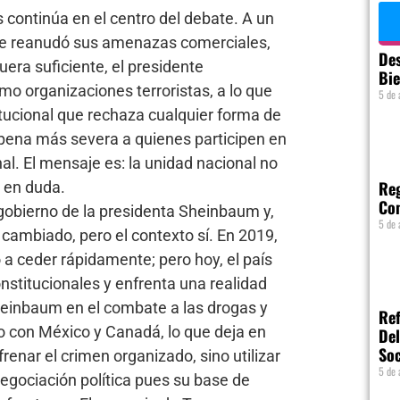
 continúa en el centro del debate. A un
ue reanudó sus amenazas comerciales,
Des
uera suficiente, el presidente
Bie
mo organizaciones terroristas, a lo que
5 de 
tucional que rechaza cualquier forma de
 pena más severa a quienes participen en
al. El mensaje es: la unidad nacional no
Reg
e en duda.
Com
gobierno de la presidenta Sheinbaum y,
5 de 
a cambiado, pero el contexto sí. En 2019,
a ceder rápidamente; pero hoy, el país
nstitucionales y enfrenta una realidad
Sheinbaum en el combate a las drogas y
Ref
o con México y Canadá, lo que deja en
Del
So
renar el crimen organizado, sino utilizar
5 de 
negociación política pues su base de