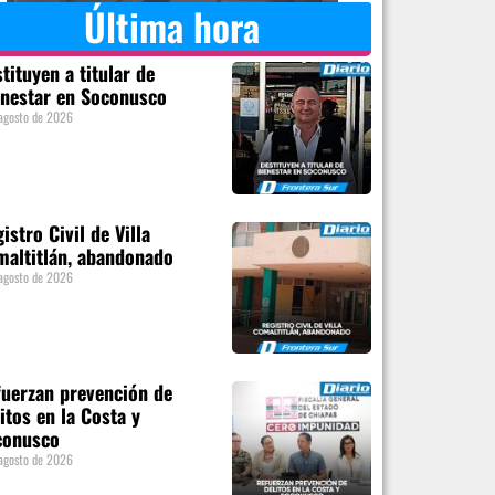
Última hora
tituyen a titular de
nestar en Soconusco
agosto de 2026
istro Civil de Villa
altitlán, abandonado
agosto de 2026
uerzan prevención de
itos en la Costa y
conusco
agosto de 2026