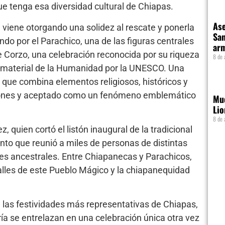
que tenga esa diversidad cultural de Chiapas.
Ase
viene otorgando una solidez al rescate y ponerla
San
do por el Parachico, una de las figuras centrales
ar
e Corzo, una celebración reconocida por su riqueza
8 de 
 Inmaterial de la Humanidad por la UNESCO. Una
, que combina elementos religiosos, históricos y
iones y aceptado como un fenómeno emblemático
Mue
Lio
8 de 
 quien cortó el listón inaugural de la tradicional
nto que reunió a miles de personas de distintas
nes ancestrales. Entre Chiapanecas y Parachicos,
calles de este Pueblo Mágico y la chiapanequidad
 las festividades más representativas de Chiapas,
gría se entrelazan en una celebración única otra vez