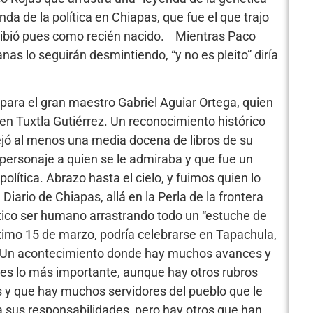
a de la política en Chiapas, que fue el que trajo
 recibió pues como recién nacido. Mientras Paco
s lo seguirán desmintiendo, “y no es pleito” diría
, para el gran maestro Gabriel Aguiar Ortega, quien
 Tuxtla Gutiérrez. Un reconocimiento histórico
ejó al menos una media docena de libros de su
personaje a quien se le admiraba y que fue un
olítica. Abrazo hasta el cielo, y fuimos quien lo
iario de Chiapas, allá en la Perla de la frontera
ntico ser humano arrastrando todo un “estuche de
ximo 15 de marzo, podría celebrarse en Tapachula,
a. Un acontecimiento donde hay muchos avances y
 es lo más importante, aunque hay otros rubros
s y que hay muchos servidores del pueblo que le
 a sus responsabilidades, pero hay otros que han