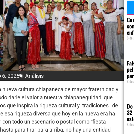
Cor
com
enf
8 de 
Fal
pel
par
 6, 2025
Análisis
8 de 
a nueva cultura chiapaneca de mayor fraternidad y
odo darle el valor a nuestra chiapanequidad que
ros que inspira la riqueza cultural y tradiciones de
De 
32 
e esa riqueza diversa que hoy en la nueva era ha
est
 con todo un escenario o postal como “fiesta
8 de 
hasta para tirar para arriba, no hay una entidad