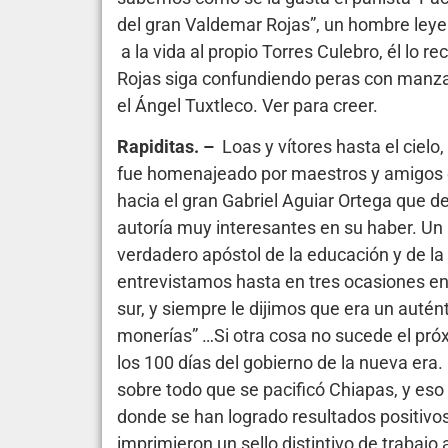
del gran Valdemar Rojas”, un hombre leyend
a la vida al propio Torres Culebro, él lo
Rojas siga confundiendo peras con manzana
el Ángel Tuxtleco. Ver para creer.
Rapiditas. –
Loas y vítores hasta el cielo
fue homenajeado por maestros y amigos en
hacia el gran Gabriel Aguiar Ortega que d
autoría muy interesantes en su haber. Un 
verdadero apóstol de la educación y de la p
entrevistamos hasta en tres ocasiones en D
sur, y siempre le dijimos que era un auté
monerías” …Si otra cosa no sucede el pró
los 100 días del gobierno de la nueva er
sobre todo que se pacificó Chiapas, y eso
donde se han logrado resultados positivo
imprimieron un sello distintivo de trabajo