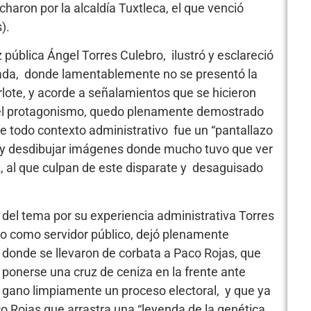
aron por la alcaldía Tuxtleca, el que venció
s).
 pública Ángel Torres Culebro, ilustró y esclareció
ada, donde lamentablemente no se presentó la
rlote, y acorde a señalamientos que se hicieron
r el protagonismo, quedo plenamente demostrado
e todo contexto administrativo fue un “pantallazo
, y desdibujar imágenes donde mucho tuvo que ver
, al que culpan de este disparate y desaguisado
del tema por su experiencia administrativa Torres
o como servidor público, dejó plenamente
donde se llevaron de corbata a Paco Rojas, que
i ponerse una cruz de ceniza en la frente ante
 gano limpiamente un proceso electoral, y que ya
 Rojas que arrastra una “leyenda de la genética