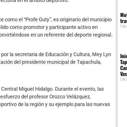
ectoria en el ámbito deportivo.
Mot
como el “Profe Guty”, es originario del municipio
tra
7 de 
ido como promotor y participante activo en
convirtiéndose en un referente del deporte regional.
or la secretaria de Educación y Cultura, Mey Lyn
Ini
Tap
ación del presidente municipal de Tapachula,
Cam
Vas
7 de 
e Central Miguel Hidalgo. Durante el evento, las
 esfuerzo del profesor Orozco Velázquez,
eportivo de la región y su ejemplo para las nuevas