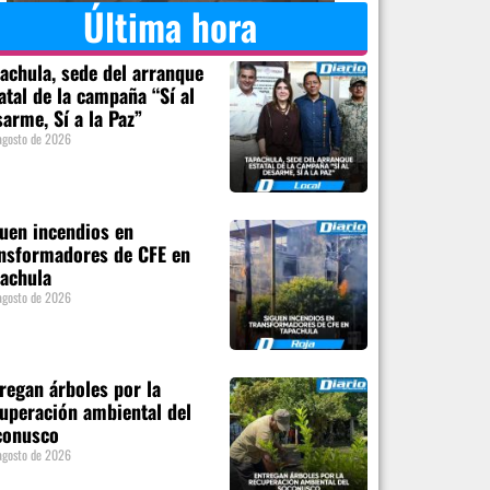
Última hora
achula, sede del arranque
atal de la campaña “Sí al
arme, Sí a la Paz”
agosto de 2026
uen incendios en
nsformadores de CFE en
achula
agosto de 2026
regan árboles por la
uperación ambiental del
conusco
agosto de 2026