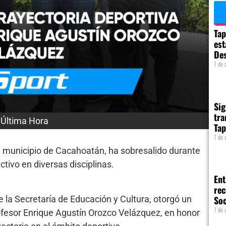
Tap
est
Des
7 de 
Sig
tra
,
Última Hora
Tap
7 de 
del municipio de Cacahoatán, ha sobresalido durante
tivo en diversas disciplinas.
Ent
rec
 la Secretaría de Educación y Cultura, otorgó un
So
7 de 
fesor Enrique Agustín Orozco Velázquez, en honor