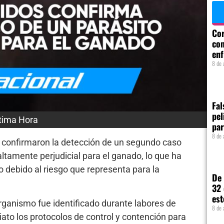
Cor
com
enf
8 de 
Fal
pel
tima Hora
par
8 de 
 confirmaron la detección de un segundo caso
ltamente perjudicial para el ganado, lo que ha
o debido al riesgo que representa para la
De 
32 
est
organismo fue identificado durante labores de
8 de 
iato los protocolos de control y contención para