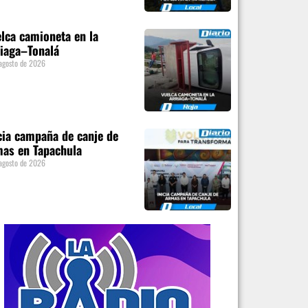
lca camioneta en la
iaga–Tonalá
agosto de 2026
cia campaña de canje de
as en Tapachula
agosto de 2026