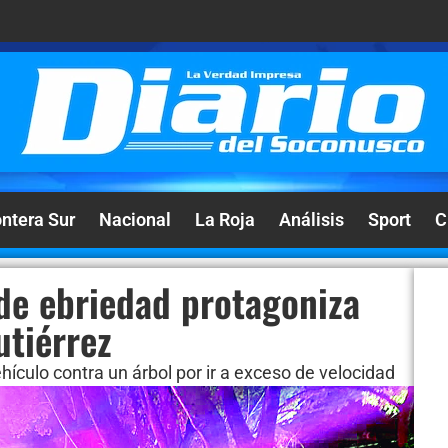
ontera Sur
Nacional
La Roja
Análisis
Sport
C
de ebriedad protagoniza
utiérrez
hículo contra un árbol por ir a exceso de velocidad