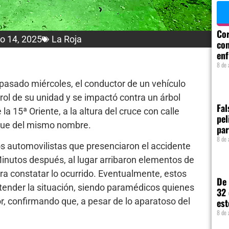
Cor
ro 14, 2025
La Roja
com
enf
8 de 
 pasado miércoles, el conductor de un vehículo
rol de su unidad y se impactó contra un árbol
Fal
a 15ª Oriente, a la altura del cruce con calle
pel
arque del mismo nombre.
par
8 de 
ros automovilistas que presenciaron el accidente
Minutos después, al lugar arribaron elementos de
ara constatar lo ocurrido. Eventualmente, estos
De 
 atender la situación, siendo paramédicos quienes
32 
r, confirmando que, a pesar de lo aparatoso del
est
8 de 