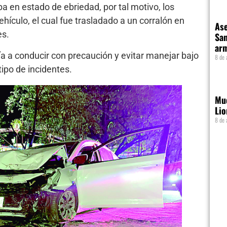
 en estado de ebriedad, por tal motivo, los
hículo, el cual fue trasladado a un corralón en
Ase
es.
San
ar
a a conducir con precaución y evitar manejar bajo
8 de 
tipo de incidentes.
Mue
Lio
8 de 