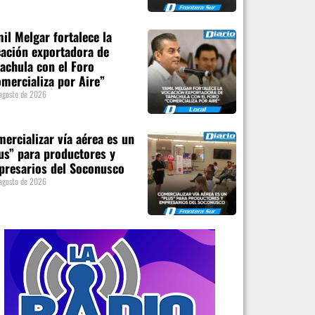
il Melgar fortalece la
ación exportadora de
achula con el Foro
mercializa por Aire”
agosto de 2026
ercializar vía aérea es un
us” para productores y
presarios del Soconusco
agosto de 2026