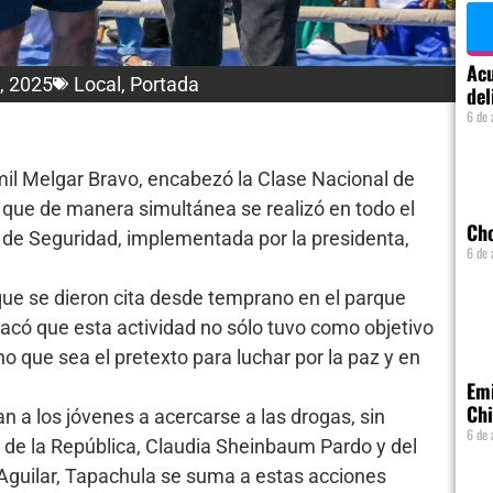
Acu
7, 2025
Local
,
Portada
del
6 de 
mil Melgar Bravo, encabezó la Clase Nacional de
, que de manera simultánea se realizó en todo el
Ch
l de Seguridad, implementada por la presidenta,
6 de 
 que se dieron cita desde temprano en el parque
acó que esta actividad no sólo tuvo como objetivo
ino que sea el pretexto para luchar por la paz y en
Emi
Chi
n a los jóvenes a acercarse a las drogas, sin
6 de 
 de la República, Claudia Sheinbaum Pardo y del
Aguilar, Tapachula se suma a estas acciones