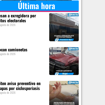
Última hora
san a exregidora por
itos electorales
agosto de 2026
ocan camionetas
agosto de 2026
ten aviso preventivo en
apas por ciclosporiasis
agosto de 2026