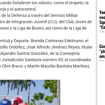
ando fortalecer los valores, como el respeto, la
cia y el autocontrol.
Yam
 de la Defensa a través del Servicio Militar
voc
Tap
tro de Integración Juvenil (CIJ), del Club Joven de
“Co
xeo y la Liga de Boxeo, así como de la Liga de
6 de 
ventud y Deporte, Brenda Contreras Edelmann; el
Com
tillo Ordóñez; José Alfredo Jiménez Reyes, titular
“pl
Alejandro Santos González, de la Consejería
em
 Jurisdicción Sanitaria número VII; el coordinador
6 de 
 Ohm Bravo; y Martín Maurilio Bautista Martínez,