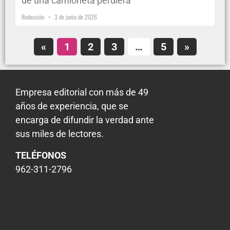
de una camioneta perdiera
Redacción
3 de junio de 2026
«
1
2
3
…
5
»
Empresa editorial con más de 49
años de experiencia, que se
encarga de difundir la verdad ante
sus miles de lectores.
TELÉFONOS
962-311-2796