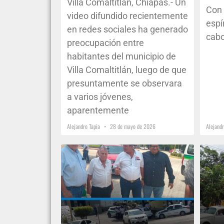
Villa Comaltitlán, Chiapas.- Un
Con 
video difundido recientemente
espí
en redes sociales ha generado
cabo
preocupación entre
habitantes del municipio de
Villa Comaltitlán, luego de que
presuntamente se observara
a varios jóvenes,
aparentemente
Alejandro Tapia
28 de mayo de 2026
Alejand