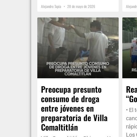
Alejandro Tapia
28 de mayo de 2026
Alejand
Preocupa presunto
Rea
consumo de droga
“Go
entre jóvenes en
• El
preparatoria de Villa
canc
Comaltitlán
rápi
Los 