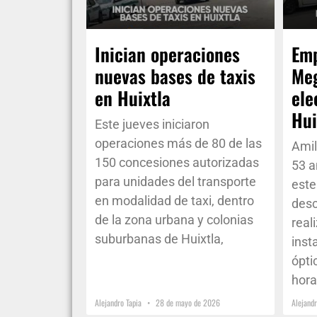
Inician operaciones
Emp
nuevas bases de taxis
Meg
en Huixtla
ele
Hui
Este jueves iniciaron
operaciones más de 80 de las
Amil
150 concesiones autorizadas
53 a
para unidades del transporte
este
en modalidad de taxi, dentro
desc
de la zona urbana y colonias
real
suburbanas de Huixtla,
inst
ópti
hora
Alejandro Tapia
28 de mayo de 2026
Alejand