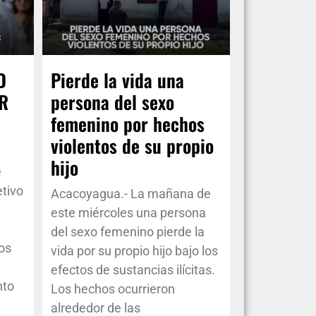
D
Pierde la vida una
R
persona del sexo
femenino por hechos
violentos de su propio
hijo
e
etivo
Acacoyagua.- La mañana de
este miércoles una persona
del sexo femenino pierde la
os
vida por su propio hijo bajo los
efectos de sustancias ilícitas.
nto
Los hechos ocurrieron
alrededor de las