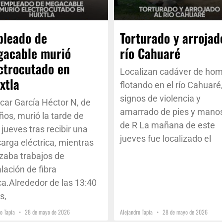
leado de
Torturado y arrojad
acable murió
río Cahuaré
ctrocutado en
Localizan cadáver de ho
xtla
flotando en el río Cahuaré
signos de violencia y
car García Héctor N, de
amarrado de pies y mano
ños, murió la tarde de
de R La mañana de este
 jueves tras recibir una
jueves fue localizado el
arga eléctrica, mientras
izaba trabajos de
alación de fibra
ca.Alrededor de las 13:40
s,
ro Tapia
28 de mayo de 2026
Alejandro Tapia
28 de mayo de 2026