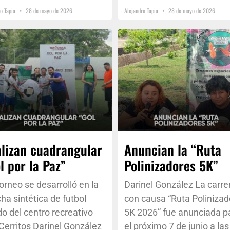
ro Tapia
28 de mayo de 2026
Alejandro Tapia
28 de mayo de 2026
lizan cuadrangular
Anuncian la “Ruta
l por la Paz”
Polinizadores 5K”
 torneo se desarrolló en la
Darinel González La carre
ha sintética de futbol
con causa “Ruta Poliniza
do del centro recreativo
5K 2026” fue anunciada p
Cerritos Darinel González
el próximo 7 de junio a las