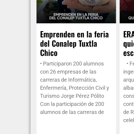
Emprenden en la feria
ERA
del Conalep Tuxtla
qui
Chico
esc
• Participaron 200 alumnos
• Fe
con 26 empresas de las
inge
carreras de Informática,
arqu
Enfermería, Protección Civil y
alba
Turismo Jorge Pérez Pólito
cons
Con la participación de 200
cont
alumnos de las carreras de
de R
cele