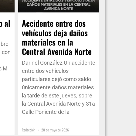
o al
Accidente entre dos
vehículos deja daños
materiales en la
mbre
Central Avenida Norte
, con
Darinel González Un accidente
s M
entre dos vehículos
particulares dejó como saldo
únicamente daños materiales
la tarde de este jueves, sobre
la Central Avenida Norte y 31a
Calle Poniente de la
Redacción
28 de mayo de 2026