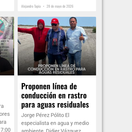
Alejandro Tapia
28 de mayo de 2026
Proponen línea de
conducción en rastro
para aguas residuales
ra
dores
Jorge Pérez Pólito El
ara
especialista en agua y medio
 7:00
ambiente, Didier Vázquez