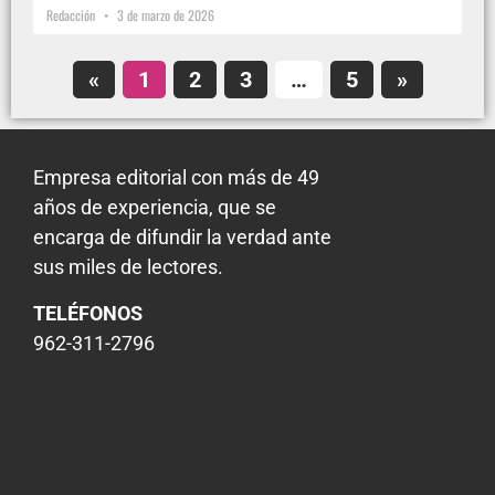
Redacción
3 de marzo de 2026
«
1
2
3
…
5
»
Empresa editorial con más de 49
años de experiencia, que se
encarga de difundir la verdad ante
sus miles de lectores.
TELÉFONOS
962-311-2796