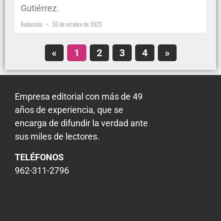
Gutiérrez.
Redacción
30 de octubre de 2025
«
1
2
3
4
»
Empresa editorial con más de 49
años de experiencia, que se
encarga de difundir la verdad ante
sus miles de lectores.
TELÉFONOS
962-311-2796