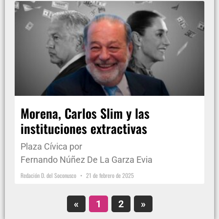
Morena, Carlos Slim y las
instituciones extractivas
Plaza Cívica por
Fernando Núñez De La Garza Evia
Redación D. del Soconusco
21 de febrero de 2025
«
1
2
»