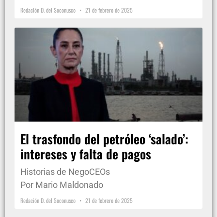
Redación D. del Soconusco
21 de febrero de 2025
El trasfondo del petróleo ‘salado’:
intereses y falta de pagos
Historias de NegoCEOs
Por Mario Maldonado
Redación D. del Soconusco
21 de febrero de 2025